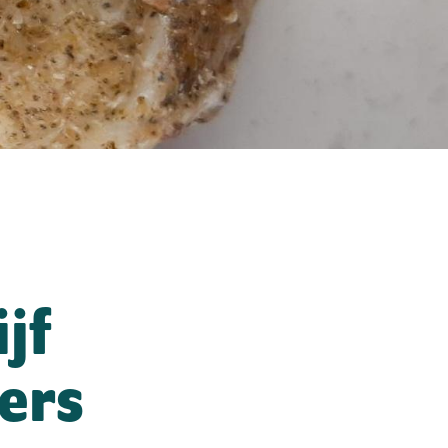
jf
ers