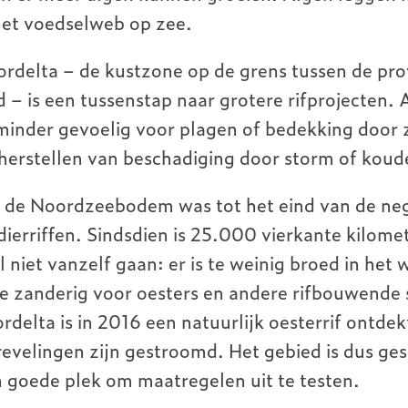
 het voedselweb op zee.
ordelta – de kustzone op de grens tussen de pro
– is een tussenstap naar grotere rifprojecten. A
e minder gevoelig voor plagen of bedekking door 
herstellen van beschadiging door storm of koud
n de Noordzeebodem was tot het eind van de n
ierriffen. Sindsdien is 25.000 vierkante kilomet
l niet vanzelf gaan: er is te weinig broed in he
 te zanderig voor oesters en andere rifbouwende
rdelta is in 2016 een natuurlijk oesterrif ontdek
Grevelingen zijn gestroomd. Het gebied is dus ges
 goede plek om maatregelen uit te testen.