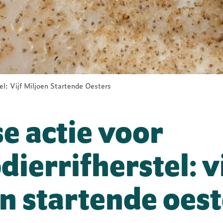
el: Vijf Miljoen Startende Oesters
e actie voor
dierrifherstel: vi
n startende oest