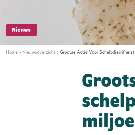
ARK Rewilding Fonds
Nieuws
Home
Nieuwsoverzicht
Grootse Actie Voor Schelpdierrifherst
Kruimelpad
Groots
schelp
miljoe