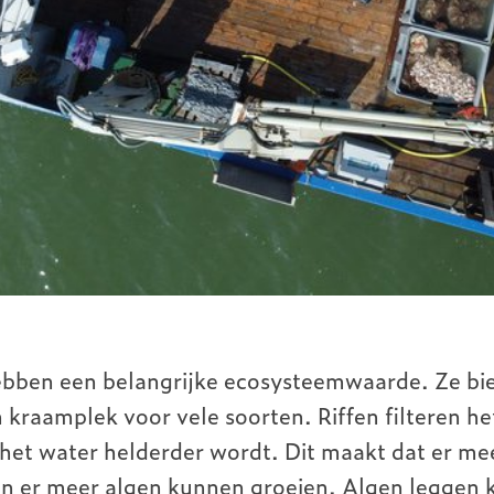
hebben een belangrijke ecosysteemwaarde. Ze bi
 kraamplek voor vele soorten. Riffen filteren h
 het water helderder wordt. Dit maakt dat er mee
n er meer algen kunnen groeien. Algen leggen k