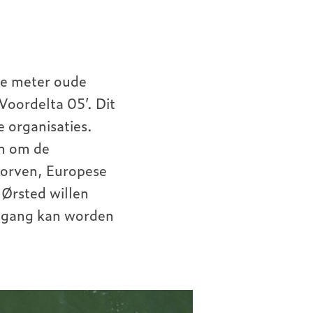
ke meter oude
Voordelta 05’. Dit
e organisaties.
en om de
storven, Europese
 Ørsted willen
n gang kan worden