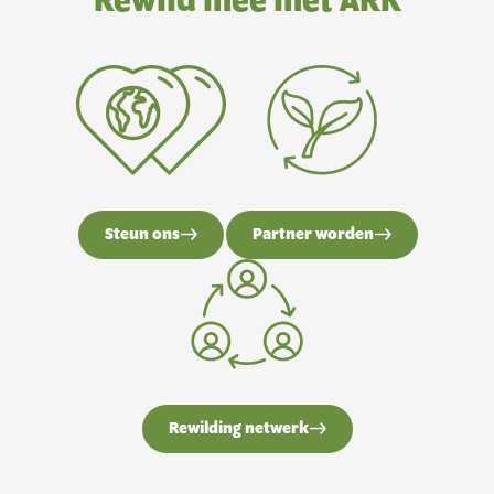
Rewild mee met ARK
Steun ons
Partner worden
Rewilding netwerk