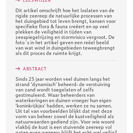
Dit artikel omschrijft hoe het loslaten van de
rigide zeereep de natuurlijke processen van
het duingebied tot leven brengt, kansen voor
specifieke flora & fauna creëert en op veel
plekken de veiligheid in tijden van
zeespiegelrijzing en stormrisico vergroot. De
foto´s in het artikel geven een reëel beeld
van wat wind in duingebieden teweegbrengt
als dit proces de ruimte krijgt.
ABSTRACT
Sinds 25 jaar worden veel duinen langs het
strand ‘dynamisch’ beheerd: de verstuiving
van zand wordt toegelaten of zelfs
gestimuleerd. Waar beheerders van
waterkeringen en duinen vroeger hun eigen
'koninkrijkjes' hadden, werken ze nu samen.
Uit tal van voorbeelden blijkt dat met deze
vorm van beheer zowel de kustveiligheid als
natuurwaarden gediend zijn. Voor wie woont
vlakbij de kust is een stuivende zeereep vol
gaten even wennen: blijft het echt wel veilig?