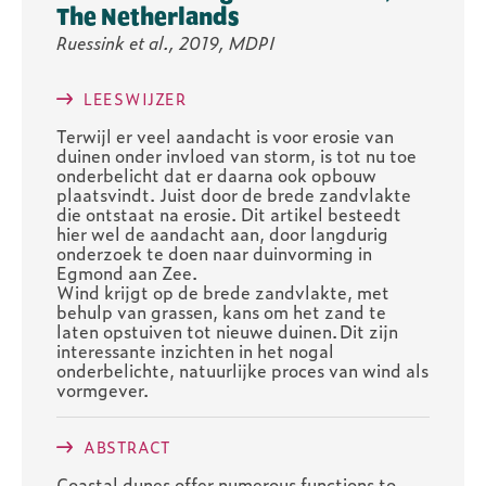
The Netherlands
Ruessink et al., 2019, MDPI
LEESWIJZER
Terwijl er veel aandacht is voor erosie van
duinen onder invloed van storm, is tot nu toe
onderbelicht dat er daarna ook opbouw
plaatsvindt. Juist door de brede zandvlakte
die ontstaat na erosie. Dit artikel besteedt
hier wel de aandacht aan, door langdurig
onderzoek te doen naar duinvorming in
Egmond aan Zee.
Wind krijgt op de brede zandvlakte, met
behulp van grassen, kans om het zand te
laten opstuiven tot nieuwe duinen. Dit zijn
interessante inzichten in het nogal
onderbelichte, natuurlijke proces van wind als
vormgever.
ABSTRACT
Coastal dunes offer numerous functions to