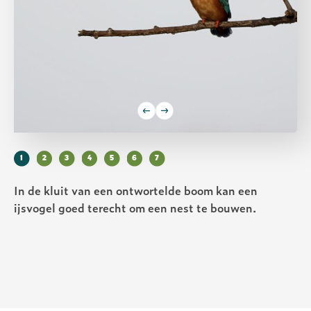
1
2
3
4
5
6
7
In de kluit van een ontwortelde boom kan een
ijsvogel goed terecht om een nest te bouwen.