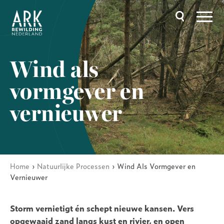
Overslaan
en
naar
de
inhoud
gaan
Hoofdnavigatie
Wind als
vormgever en
vernieuwer
Home
Natuurlijke Processen
Wind Als Vormgever en
Kruimelpad
Vernieuwer
Storm vernietigt én schept nieuwe kansen. Vers
opgewaaid zand langs kust en rivier, en open