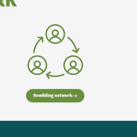
RK
Rewilding netwerk