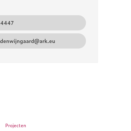
04447
ndenwijngaard@ark.eu
Projecten