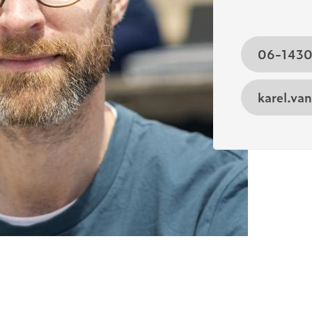
06-143
karel.va