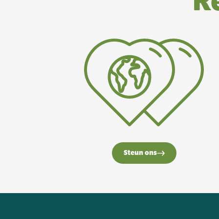
R
Steun ons