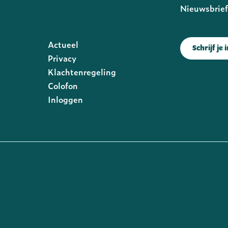
Nieuwsbrie
Footer
Actueel
Schrijf je 
rechts
Privacy
Klachtenregeling
Colofon
Inloggen