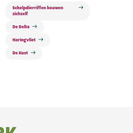
Schelpdierriffen bouwen
zichzelf
De Delta
Haringvliet
De Kust