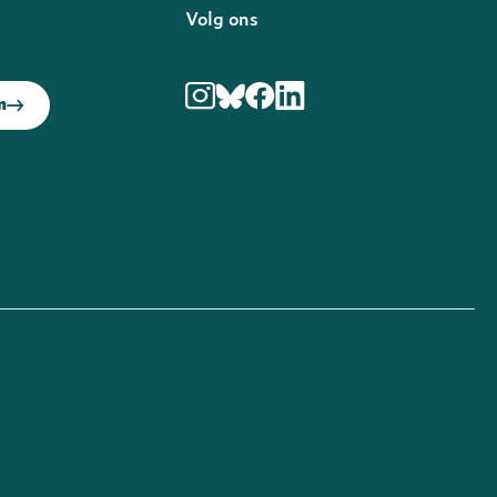
f
Volg ons
in