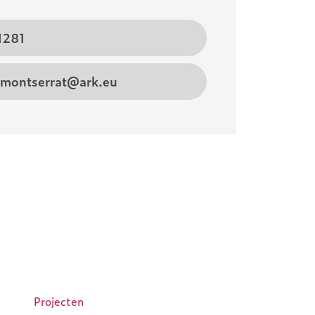
1281
.montserrat@ark.eu
Projecten