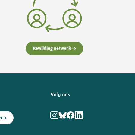
Rewilding netwerk
f
Volg ons
in